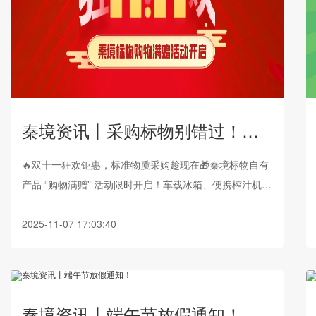
秦境资讯丨采购标物别错过！秦境标物双十一自有产品满赠开启，这些实用好礼免费拿！
🔥双十一狂欢钜惠，标准物质采购趁现在🎁秦境标物自有
产品 “购物满赠” 活动限时开启！车载冰箱、便携榨汁机、
电动经络仪、折叠躺椅、多重优惠券……👉 实用好礼直
接抱回家，手慢无！
2025-11-07 17:03:40
秦境资讯丨端午节放假通知！