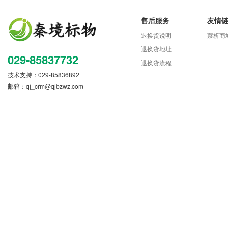
售后服务
友情
退换货说明
萘析商
退换货地址
029-85837732
退换货流程
技术支持：029-85836892
邮箱：
qj_crm@qjbzwz.com