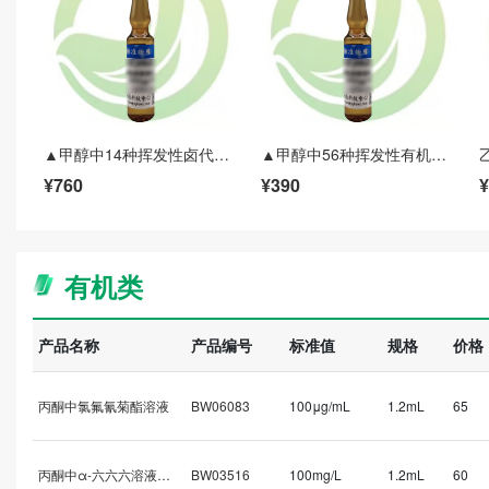
▲甲醇中14种挥发性卤代烃（甲醇中14种卤代烃）不同浓度(HJ620-2011)
▲甲醇中56种挥发性有机物VOC混标(HJ639-2012(缺环氧氯丙烷)) (HJ810-2016 GB/T 5750.8-2023(多氯丁二烯))
¥760
¥390
¥
有机类
产品名称
产品编号
标准值
规格
价格
丙酮中氯氟氰菊酯溶液
BW06083
100μg/mL
1.2mL
65
丙酮中α-六六六溶液标准物质
BW03516
100mg/L
1.2mL
60