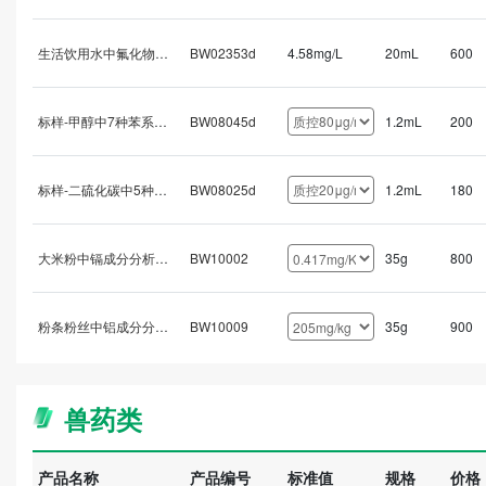
生活饮用水中氟化物标样/以F-计
BW02353d
4.58mg/L
20mL
600
标样-甲醇中7种苯系物（质控）(苯、甲苯、对-二甲苯、间-二甲苯、邻-二甲苯、苯乙烯和氯苯)
BW08045d
1.2mL
200
标样-二硫化碳中5种苯系物溶液(苯 甲苯 二甲苯（对-二甲苯 间-二甲苯 邻-二甲苯）)
BW08025d
1.2mL
180
大米粉中镉成分分析质控样品
BW10002
35g
800
粉条粉丝中铝成分分析质控样品
BW10009
35g
900
兽药类
产品名称
产品编号
标准值
规格
价格