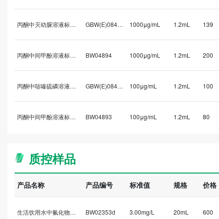
丙酮中灭幼脲溶液标准物质
GBW(E)084537
1000μg/mL
1.2mL
139
丙酮中间甲酚溶液标准物质
BW04894
1000μg/mL
1.2mL
200
丙酮中哒嗪硫磷溶液标准物质
GBW(E)084464
100μg/mL
1.2mL
100
丙酮中间甲酚溶液标准物质
BW04893
100μg/mL
1.2mL
80
质控样品
产品名称
产品编号
标准值
规格
价格
生活饮用水中氟化物标样/以F-计
BW02353d
3.00mg/L
20mL
600