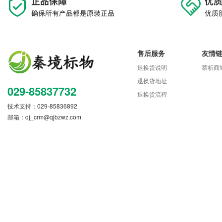
售后服务
友情
退换货说明
萘析商
退换货地址
029-85837732
退换货流程
技术支持：029-85836892
邮箱：
qj_crm@qjbzwz.com